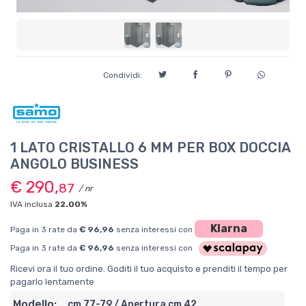
Condividi:
1 LATO CRISTALLO 6 MM PER BOX DOCCIA
ANGOLO BUSINESS
€ 290,
87
/ nr
IVA inclusa
22.00%
Klarna
Paga in 3 rate da
€ 96,96
senza interessi con
Paga in 3 rate da
€ 96,96
senza interessi con
Ricevi ora il tuo ordine. Goditi il tuo acquisto e prenditi il tempo per
pagarlo lentamente
Modello:
cm 77-79 / Apertura cm 42