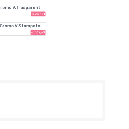
Cromo V.Trasparent
€ 207,41
. Cromo V.Stampato
€ 369,69