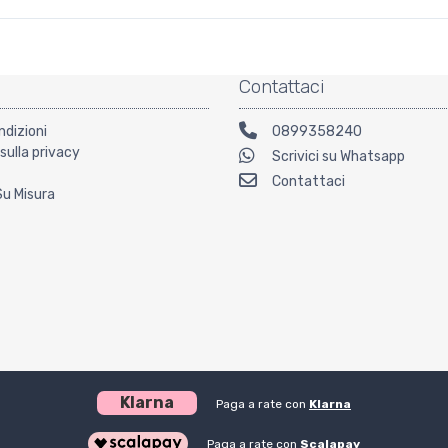
Contattaci
ndizioni
0899358240
sulla privacy
Scrivici su Whatsapp
Contattaci
Su Misura
Klarna
Paga a rate con
Klarna
Paga a rate con
Scalapay