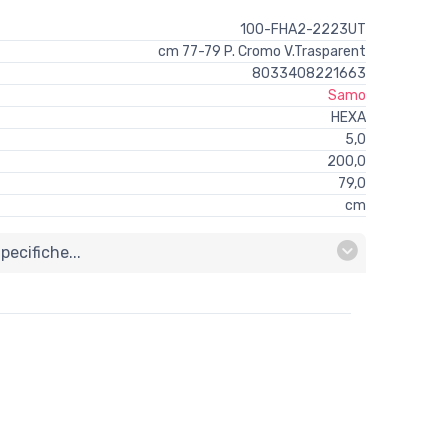
100-FHA2-2223UT
cm 77-79 P. Cromo V.Trasparent
8033408221663
Samo
HEXA
5,0
200,0
79,0
cm
ecifiche...