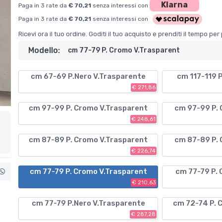
Klarna
Paga in 3 rate da
€ 70,21
senza interessi con
Paga in 3 rate da
€ 70,21
senza interessi con
Ricevi ora il tuo ordine. Goditi il tuo acquisto e prenditi il tempo p
Modello:
cm 77-79 P. Cromo V.Trasparent
cm 67-69 P.Nero V.Trasparente
cm 117-119 
€ 271,86
cm 97-99 P. Cromo V.Trasparent
cm 97-99 P.
€ 248,61
cm 87-89 P. Cromo V.Trasparent
cm 87-89 P.
€ 226,74
cm 77-79 P. Cromo V.Trasparent
cm 77-79 P.
€ 210,63
cm 77-79 P.Nero V.Trasparente
cm 72-74 P. 
€ 287,28