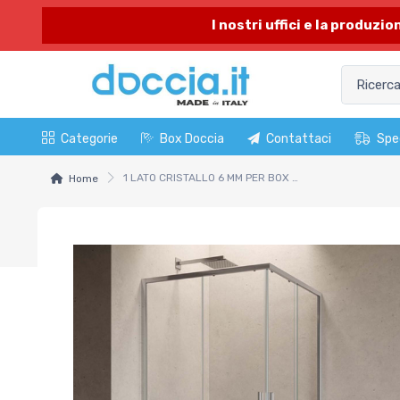
I nostri uffici e la produzi
Categorie
Box Doccia
Contattaci
Spe
1 LATO CRISTALLO 6 MM PER BOX DOCCIA HEXA. Modello cm 77-79 P. Cromo V.Trasparent
Home