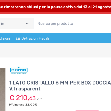
one rimarranno chiusi per la pausa estiva dal 13 al 21 agosto
dizioni
Detrazioni Fiscali
1 LATO CRISTALLO 6 MM PER BOX DOCCIA 
V.Trasparent
€ 210,
63
/ nr
IVA inclusa
22.00%