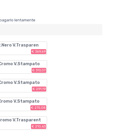
er pagarlo lentamente
P.Nero V.Trasparen
€ 369,69
 Cromo V.Stampato
€ 313,07
 Cromo V.Stampato
€ 291,19
 Cromo V.Stampato
€ 275,08
Cromo V.Trasparent
€ 210,63