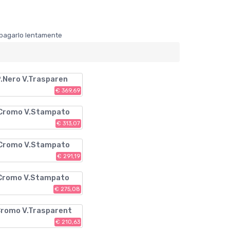
er pagarlo lentamente
P.Nero V.Trasparen
€ 369,69
 Cromo V.Stampato
€ 313,07
 Cromo V.Stampato
€ 291,19
 Cromo V.Stampato
€ 275,08
Cromo V.Trasparent
€ 210,63