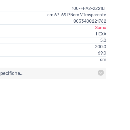
100-FHA2-2221LT
cm 67-69 P.Nero V.Trasparente
8033408221762
Samo
HEXA
5,0
200,0
69,0
cm
ecifiche...