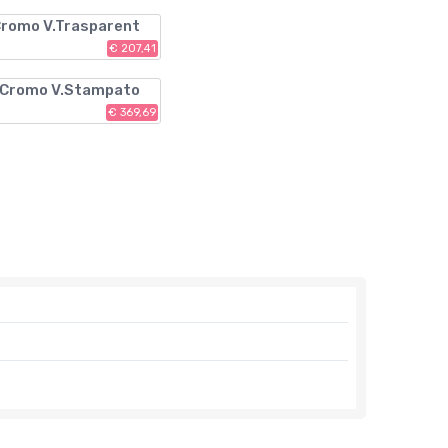
Cromo V.Trasparent
€ 207,41
. Cromo V.Stampato
€ 369,69