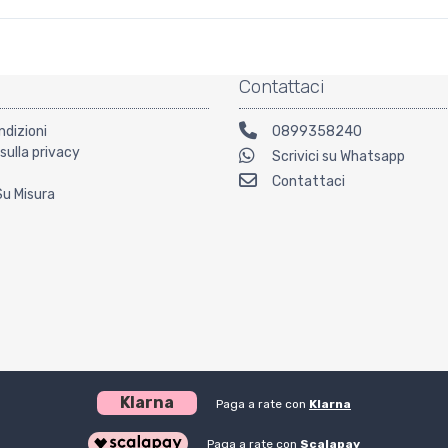
Contattaci
ndizioni
0899358240
sulla privacy
Scrivici su Whatsapp
Contattaci
Su Misura
Klarna
Paga a rate con
Klarna
Paga a rate con
Scalapay