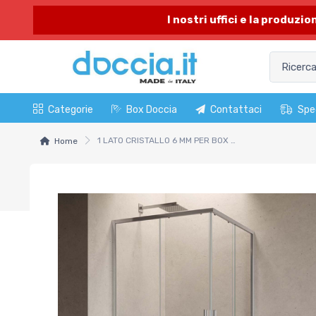
I nostri uffici e la produzi
Categorie
Box Doccia
Contattaci
Spe
1 LATO CRISTALLO 6 MM PER BOX DOCCIA HEXA. Modello cm 67-69 P.Nero V.Trasparente
Home