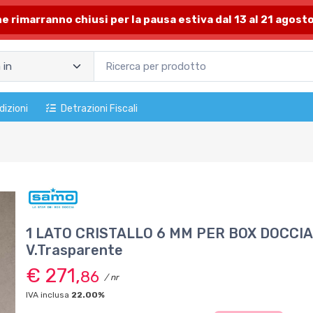
one rimarranno chiusi per la pausa estiva dal 13 al 21 agosto
dizioni
Detrazioni Fiscali
1 LATO CRISTALLO 6 MM PER BOX DOCCIA 
V.Trasparente
€ 271,
86
/ nr
IVA inclusa
22.00%