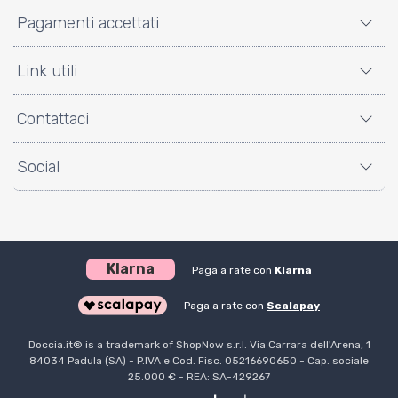
Pagamenti accettati
Link utili
Contattaci
Social
Klarna
Paga a rate con
Klarna
Paga a rate con
Scalapay
Doccia.it® is a trademark of ShopNow s.r.l. Via Carrara dell'Arena, 1
84034 Padula (SA) - P.IVA e Cod. Fisc. 05216690650 - Cap. sociale
25.000 € - REA: SA-429267