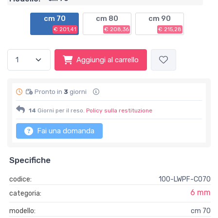
cm 70
cm 80
cm 90
€ 201,41
€ 208,36
€ 215,28
Aggiungi al carrello
Pronto in
3
giorni
14
Giorni per il reso.
Policy sulla restituzione
Fai una domanda
Specifiche
codice:
100-LWPF-C070
6 mm
categoria:
modello:
cm 70