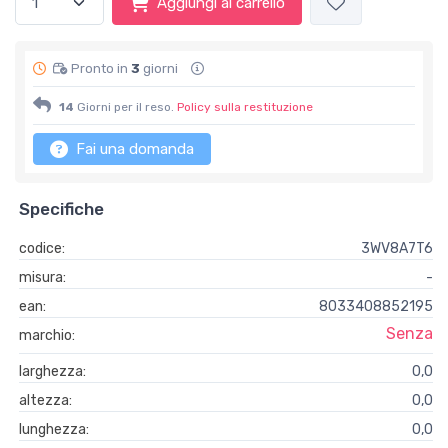
Aggiungi al carrello
Pronto in
3
giorni
14
Giorni per il reso.
Policy sulla restituzione
Fai una domanda
Specifiche
codice:
3WV8A7T6
misura:
-
ean:
8033408852195
Senza
marchio:
larghezza:
0,0
altezza:
0,0
lunghezza:
0,0