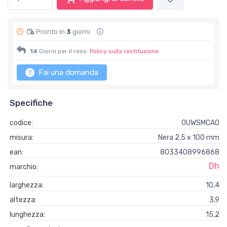
Pronto in
3
giorni
14
Giorni per il reso.
Policy sulla restituzione
Fai una domanda
Specifiche
codice:
0UWSMCA0
misura:
Nera 2,5 x 100 mm
ean:
8033408996868
Dh
marchio:
larghezza:
10,4
altezza:
3,9
lunghezza:
15,2