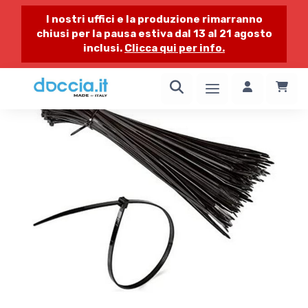
I nostri uffici e la produzione rimarranno
chiusi per la pausa estiva dal 13 al 21 agosto
inclusi.
Clicca qui per info.