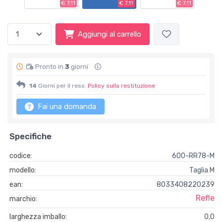
€ 7,11
€ 7,11
€ 7,11
Aggiungi al carrello
Pronto in
3
giorni
14
Giorni per il reso.
Policy sulla restituzione
Fai una domanda
Specifiche
codice:
600-RR78-M
modello:
Taglia M
ean:
8033408220239
Refle
marchio:
larghezza imballo:
0,0