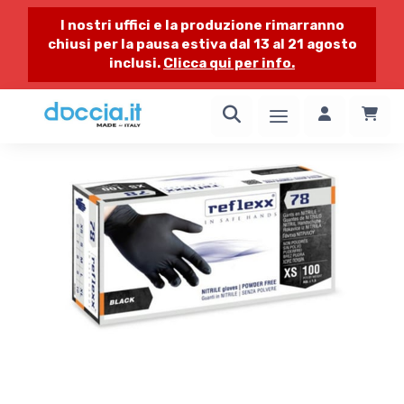
I nostri uffici e la produzione rimarranno
chiusi per la pausa estiva dal 13 al 21 agosto
inclusi.
Clicca qui per info.