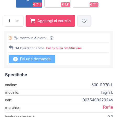
€ 7,11
€ 7,11
€ 7,11
Aggiungi al carrello
Pronto in
3
giorni
14
Giorni per il reso.
Policy sulla restituzione
Fai una domanda
Specifiche
codice:
600-RR78-L
modello:
Taglia L
ean:
8033408220246
Refle
marchio: