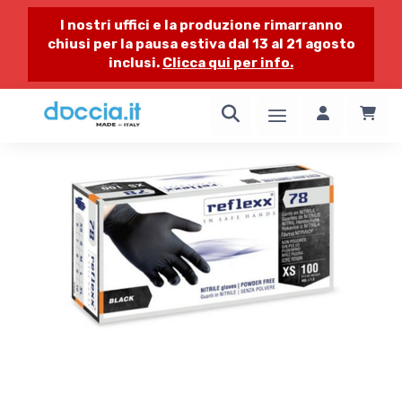
I nostri uffici e la produzione rimarranno
chiusi per la pausa estiva dal 13 al 21 agosto
inclusi.
Clicca qui per info.