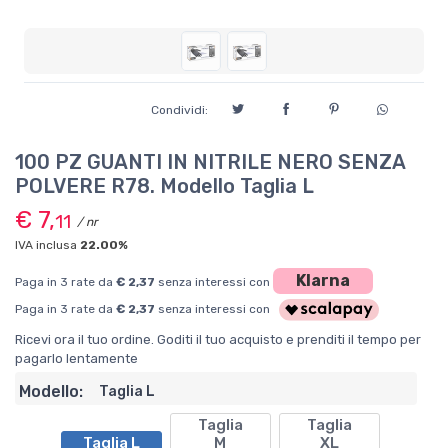
Condividi:
100 PZ GUANTI IN NITRILE NERO SENZA
POLVERE R78. Modello Taglia L
€ 7,
11
/ nr
IVA inclusa
22.00%
Klarna
Paga in 3 rate da
€ 2,37
senza interessi con
Paga in 3 rate da
€ 2,37
senza interessi con
Ricevi ora il tuo ordine. Goditi il tuo acquisto e prenditi il tempo per
pagarlo lentamente
Modello:
Taglia L
Taglia
Taglia
Taglia L
M
XL