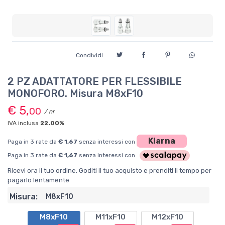
Condividi:
2 PZ ADATTATORE PER FLESSIBILE
MONOFORO. Misura M8xF10
€ 5,
00
/ nr
IVA inclusa
22.00%
Klarna
Paga in 3 rate da
€ 1,67
senza interessi con
Paga in 3 rate da
€ 1,67
senza interessi con
Ricevi ora il tuo ordine. Goditi il tuo acquisto e prenditi il tempo per
pagarlo lentamente
Misura:
M8xF10
M8xF10
M11xF10
M12xF10