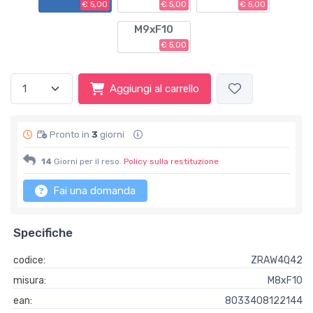
€ 5,00
€ 5,00
€ 5,00
M9xF10
€ 5,00
Aggiungi al carrello
Pronto in
3
giorni
14
Giorni per il reso.
Policy sulla restituzione
Fai una domanda
Specifiche
codice:
ZRAW4Q42
misura:
M8xF10
ean:
8033408122144