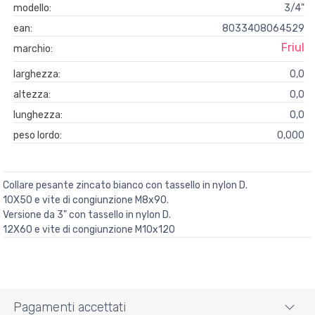
modello:
3/4"
ean:
8033408064529
Friul
marchio:
larghezza:
0,0
altezza:
0,0
lunghezza:
0,0
peso lordo:
0,000
Collare pesante zincato bianco con tassello in nylon D.
10X50 e vite di congiunzione M8x90.
Versione da 3" con tassello in nylon D.
12X60 e vite di congiunzione M10x120
Pagamenti accettati