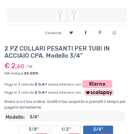
Condividi:
2 PZ COLLARI PESANTI PER TUBI IN
ACCIAIO CPA. Modello 3/4"
€ 2,
60
/ nr
IVA inclusa
22.00%
Klarna
Paga in 3 rate da
€ 0,87
senza interessi con
Paga in 3 rate da
€ 0,87
senza interessi con
Ricevi ora il tuo ordine. Goditi il tuo acquisto e prenditi il tempo per
pagarlo lentamente
Modello:
3/4"
3/8"
1/2"
3/4"