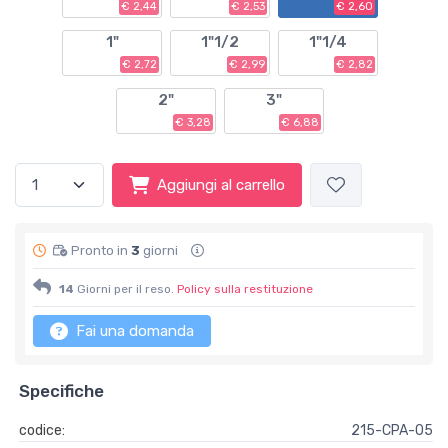
€ 2,44
€ 2,53
€ 2,60
1"
1"1/2
1"1/4
€ 2,72
€ 2,99
€ 2,82
2"
3"
€ 3,28
€ 6,88
Aggiungi al carrello
Pronto in
3
giorni
14
Giorni per il reso.
Policy sulla restituzione
Fai una domanda
Specifiche
codice:
215-CPA-05