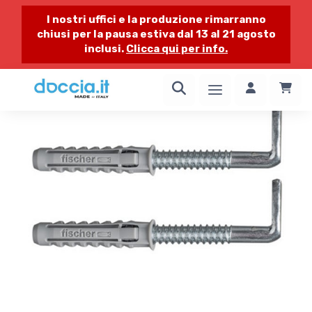
I nostri uffici e la produzione rimarranno
chiusi per la pausa estiva dal 13 al 21 agosto
inclusi.
Clicca qui per info.