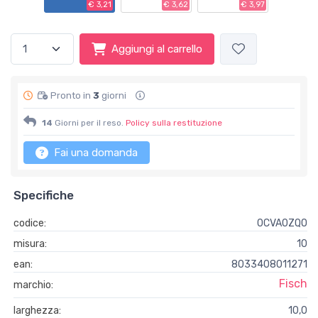
€ 3,21
€ 3,62
€ 3,97
Aggiungi al carrello
Pronto in
3
giorni
14
Giorni per il reso.
Policy sulla restituzione
Fai una domanda
Specifiche
codice:
0CVA0ZQO
misura:
10
ean:
8033408011271
Fisch
marchio:
larghezza:
10,0