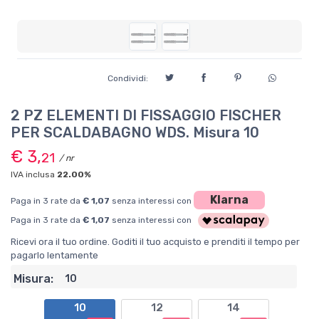
Condividi:
2 PZ ELEMENTI DI FISSAGGIO FISCHER
PER SCALDABAGNO WDS. Misura 10
€ 3,
21
/ nr
IVA inclusa
22.00%
Klarna
Paga in 3 rate da
€ 1,07
senza interessi con
Paga in 3 rate da
€ 1,07
senza interessi con
Ricevi ora il tuo ordine. Goditi il tuo acquisto e prenditi il tempo per
pagarlo lentamente
Misura:
10
10
12
14