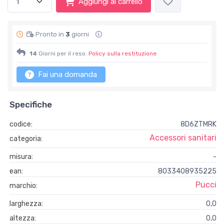
Aggiungi al carrello
Pronto in
3
giorni
14
Giorni per il reso.
Policy sulla restituzione
Fai una domanda
Specifiche
codice:
8D6ZTMRK
Accessori sanitari
categoria:
misura:
-
ean:
8033408935225
Pucci
marchio:
larghezza:
0,0
altezza:
0,0