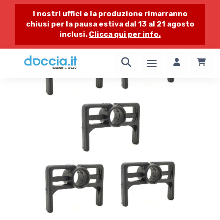
I nostri uffici e la produzione rimarranno
chiusi per la pausa estiva dal 13 al 21 agosto
inclusi.
Clicca qui per info.