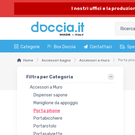
I nostri uffici e la produzi
Categorie
Box Doccia
Contattaci
Spe
Porta ph
Home
Accessori bagno
Accessori a muro
Filtra per Categoria
Accessori a Muro
Dispenser sapone
Maniglione da appoggio
Porta phone
Portabicchiere
Portarotolo
Portasalviette