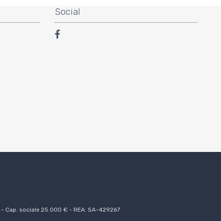
Social
0 - Cap. sociale 25.000 € - REA: SA-429267