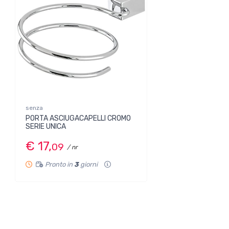
senza
PORTA ASCIUGACAPELLI CROMO
SERIE UNICA
€ 17,
09
/ nr
Pronto in
3
giorni