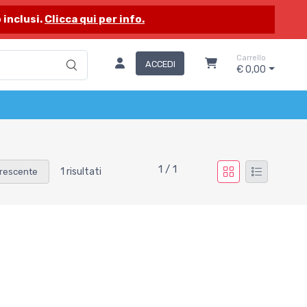
 inclusi.
Clicca qui per info.
Carrello
ACCEDI
€ 0,00
1 / 1
1 risultati
rescente