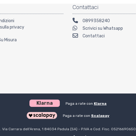
Contattaci
ndizioni
0899358240
sulla privacy
Scrivici su Whatsapp
Contattaci
Su Misura
Klarna
Paga a rate con
Klarna
Paga a rate con
Scalapay
l. Via Carrara dell'Arena, 1 84034 Padula (SA) - P.IVA e Cod. Fisc. 0521669065