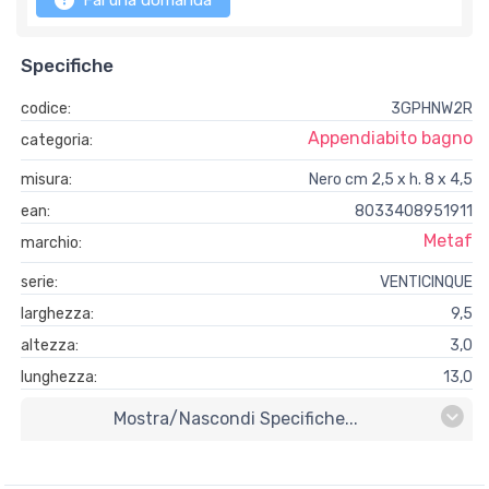
Fai una domanda
Specifiche
codice:
3GPHNW2R
Appendiabito bagno
categoria:
misura:
Nero cm 2,5 x h. 8 x 4,5
ean:
8033408951911
Metaf
marchio:
serie:
VENTICINQUE
larghezza:
9,5
altezza:
3,0
lunghezza:
13,0
Mostra/nascondi Specifiche...