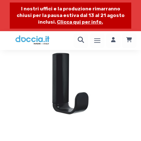
I nostri uffici e la produzione rimarranno
chiusi per la pausa estiva dal 13 al 21 agosto
inclusi.
Clicca qui per info.