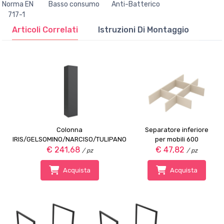
Norma EN Basso consumo Anti-Batterico
717-1
Articoli Correlati
Istruzioni Di Montaggio
Colonna
Separatore inferiore
IRIS/GELSOMINO/NARCISO/TULIPANO
per mobili 600
€ 241,68
NERO OPACO
€ 47,82
/ pz
/ pz
Acquista
Acquista