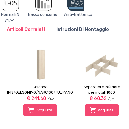
Norma EN Basso consumo Anti-Batterico
717-1
Articoli Correlati
Istruzioni Di Montaggio
Colonna
Separatore inferiore
IRIS/GELSOMINO/NARCISO/TULIPANO
per mobili 1000
€ 241,68
LEGNO
€ 68,32
/ pz
/ pz
Acquista
Acquista