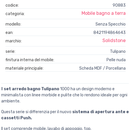
codice:
90883
Mobile bagno a terra
categoria:
modello:
Senza Specchio
ean:
8421194864643
Solidstone
marchio:
serie:
Tulipano
finitura interna del mobile:
Pelle nuda
materiale principale:
Scheda MDF / Porcellana
Il
set arredo bagno Tulipano
1000 ha un design moderno e
minimalista con linee morbide e pulite che lo rendono ideale per ogni
ambiente.
Questa serie si differenzia per il nuovo
sistema di apertura ante e
cassetti Push.
Il set comprende mobile, lavabo di appoggio, top.