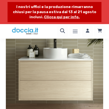
I nostri uffici e la produzione rimarranno
chiusi per la pausa estiva dal 13 al 21 agosto
inclusi.
Clicca qui per info.