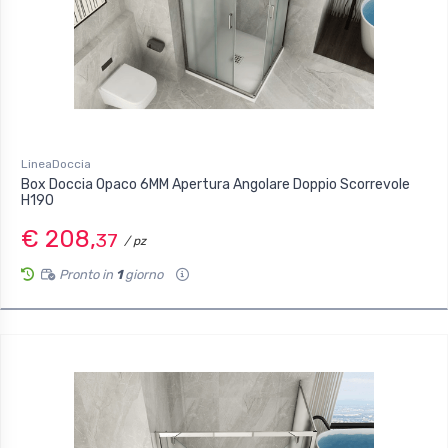
LineaDoccia
Box Doccia Opaco 6MM Apertura Angolare Doppio Scorrevole
H190
€ 208,
37
/ pz
Pronto in
1
giorno