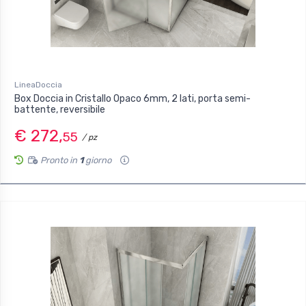
LineaDoccia
Box Doccia in Cristallo Opaco 6mm, 2 lati, porta semi-
battente, reversibile
€ 272,
55
/ pz
Pronto in
1
giorno