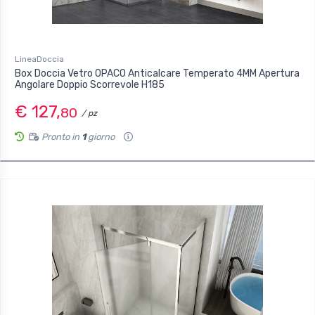
LineaDoccia
Box Doccia Vetro OPACO Anticalcare Temperato 4MM Apertura
Angolare Doppio Scorrevole H185
€ 127,
80
/ pz
Pronto in
1
giorno