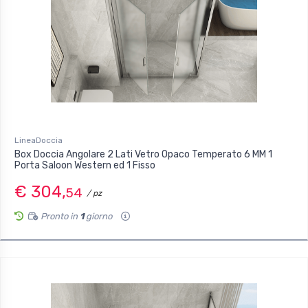
LineaDoccia
Box Doccia Angolare 2 Lati Vetro Opaco Temperato 6 MM 1
Porta Saloon Western ed 1 Fisso
€ 304,
54
/ pz
Pronto in
1
giorno