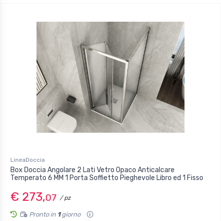
LineaDoccia
Box Doccia Angolare 2 Lati Vetro Opaco Anticalcare
Temperato 6 MM 1 Porta Soffietto Pieghevole Libro ed 1 Fisso
€ 273,
07
/ pz
Pronto in
1
giorno