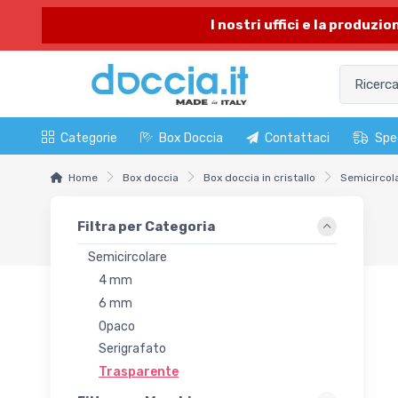
I nostri uffici e la produzi
Categorie
Box Doccia
Contattaci
Spe
Home
Box doccia
Box doccia in cristallo
Semicircol
Filtra per Categoria
Semicircolare
4 mm
6 mm
Opaco
Serigrafato
Trasparente