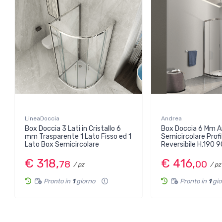
LineaDoccia
Andrea
Box Doccia 3 Lati in Cristallo 6
Box Doccia 6 Mm A
mm Trasparente 1 Lato Fisso ed 1
Semicircolare Prof
Lato Box Semicircolare
Reversibile H.190 
€ 318,
€ 416,
78
00
/ pz
/ pz
Pronto in
1
giorno
Pronto in
1
gi