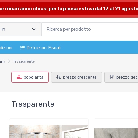
one rimarranno chiusi per la pausa estiva dal 13 al 21 agosto
dizioni
Detrazioni Fiscali
Trasparente
are
popolarità
prezzo crescente
prezzo dec
Trasparente