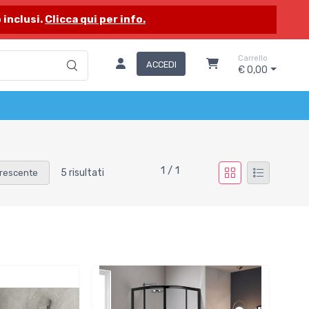
 inclusi.
Clicca qui per info.
Carrello
ACCEDI
€ 0,00
1 / 1
5 risultati
rescente