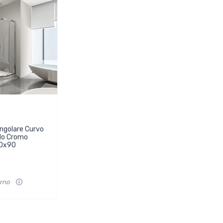
ngolare Curvo
ilo Cromo
90x90
orno