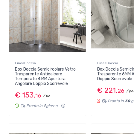
LineaDoccia
LineaDoccia
Box Doccia Semicircolare Vetro
Box Doccia Semicir
Trasparente Anticalcare
Trasparente 6MM A
Temperato 4 MM Apertura
Doppio Scorrevole
Angolare Doppio Scorrevole
€ 221,
26
/ pe
€ 153,
16
/ pz
Pronto in
30
g
Pronto in
1
giorno