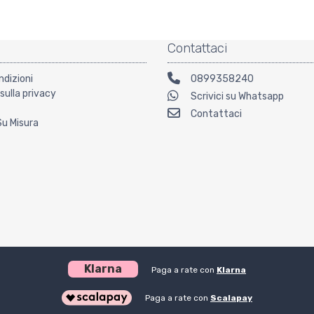
Contattaci
ndizioni
0899358240
sulla privacy
Scrivici su Whatsapp
Contattaci
Su Misura
Klarna
Paga a rate con
Klarna
Paga a rate con
Scalapay