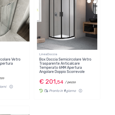
LineaDoccia
colare Vetro
Box Doccia Semicircolare Vetro
pertura
Trasparente Anticalcare
Temperato 6MM Apertura
Angolare Doppio Scorrevole
zzo
€ 201,
54
/ pezzo
iorni
Pronto in
1
giorno