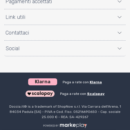
Pagamenti accettati
Link utili
Contattaci
Social
Klarna
Paga a rate con
Klarna
Paga a rate con
Scalapay
Doccia.it® is a trademark of ShopNow s.r.l. Via Carrara dell'Arena, 1
84034 Padula (SA) - P.IVA e Cod. Fisc. 05216690650 - Cap. sociale
25.000 € - REA: SA-429267