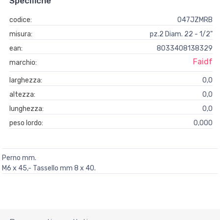
Specifiche
codice:
O47JZMRB
misura:
pz.2 Diam. 22 - 1/2"
ean:
8033408138329
Faidf
marchio:
larghezza:
0,0
altezza:
0,0
lunghezza:
0,0
peso lordo:
0,000
Perno mm.
M6 x 45,- Tassello mm 8 x 40.