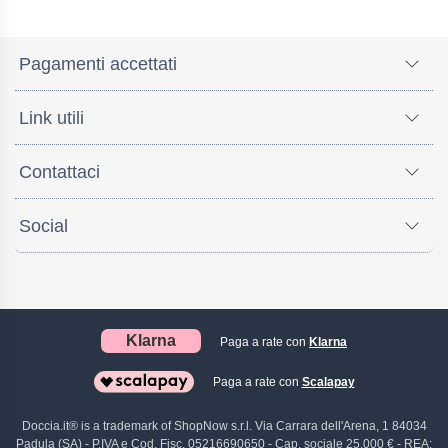
Pagamenti accettati
Link utili
Contattaci
Social
Klarna
Paga a rate con
Klarna
Paga a rate con
Scalapay
Doccia.it® is a trademark of ShopNow s.r.l. Via Carrara dell'Arena, 1 84034
Padula (SA) - P.IVA e Cod. Fisc. 05216690650 - Cap. sociale 25.000 € - REA: