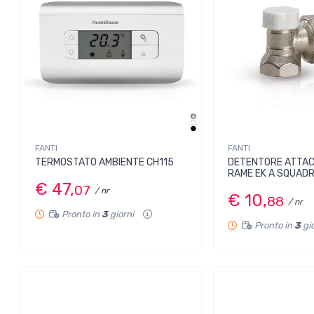
FANTI
FANTI
TERMOSTATO AMBIENTE CH115
DETENTORE ATTA
RAME EK A SQUAD
€ 47,
07
/ nr
€ 10,
88
/ nr
Pronto in
3
giorni
Pronto in
3
gi