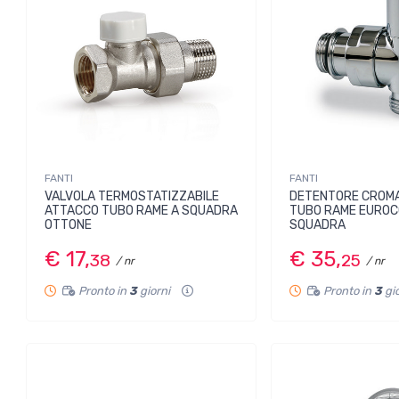
FANTI
FANTI
VALVOLA TERMOSTATIZZABILE
DETENTORE CROM
ATTACCO TUBO RAME A SQUADRA
TUBO RAME EUROC
OTTONE
SQUADRA
€ 17,
€ 35,
38
25
/ nr
/ nr
Pronto in
3
giorni
Pronto in
3
gi