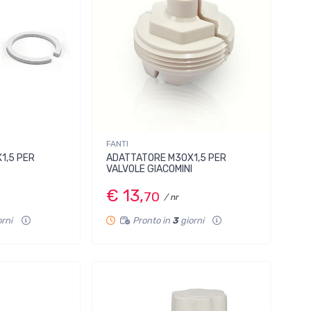
FANTI
1,5 PER
ADATTATORE M30X1,5 PER
VALVOLE GIACOMINI
€ 13,
70
/ nr
orni
Pronto in
3
giorni