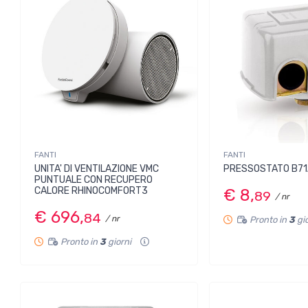
FANTI
FANTI
UNITA' DI VENTILAZIONE VMC
PRESSOSTATO B7
PUNTUALE CON RECUPERO
CALORE RHINOCOMFORT3
€ 8,
89
/ nr
€ 696,
84
/ nr
Pronto in
3
gi
Pronto in
3
giorni