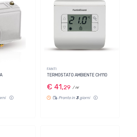
FANTI
1A
TERMOSTATO AMBIENTE CH110
€ 41,
29
/ nr
orni
Pronto in
3
giorni