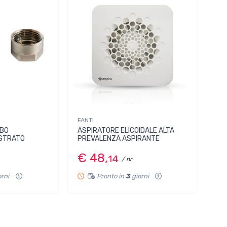
FANTI
UBO
ASPIRATORE ELICOIDALE ALTA
ISTRATO
PREVALENZA ASPIRANTE
€ 48,
14
/ nr
orni
Pronto in
3
giorni