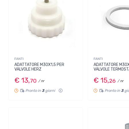
FANTI
FANTI
ADATTATORE M30X1,5 PER
ADATTATORE M30X
VALVOLE HERZ
VALVOLE TERMOST
€ 13,
€ 15,
70
26
/ nr
/ nr
Pronto in
3
giorni
Pronto in
3
gi