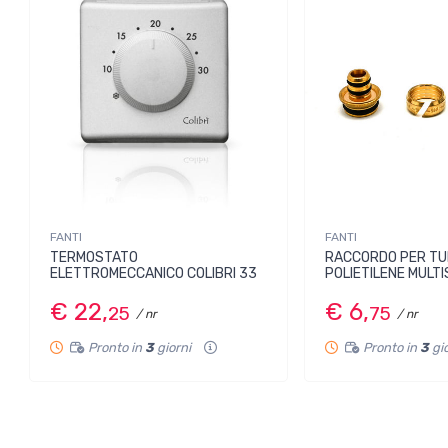
FANTI
FANTI
TERMOSTATO
RACCORDO PER T
ELETTROMECCANICO COLIBRI 33
POLIETILENE MULT
€ 22,
€ 6,
25
75
/ nr
/ nr
Pronto in
3
giorni
Pronto in
3
gi