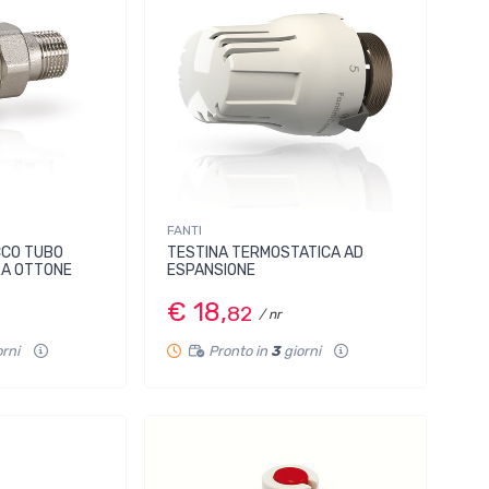
FANTI
CCO TUBO
TESTINA TERMOSTATICA AD
RA OTTONE
ESPANSIONE
€ 18,
82
/ nr
orni
Pronto in
3
giorni