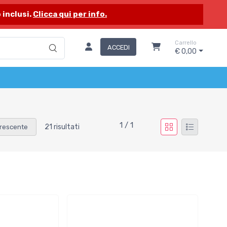
 inclusi.
Clicca qui per info.
Carrello
ACCEDI
€ 0,00
1 / 1
21 risultati
rescente