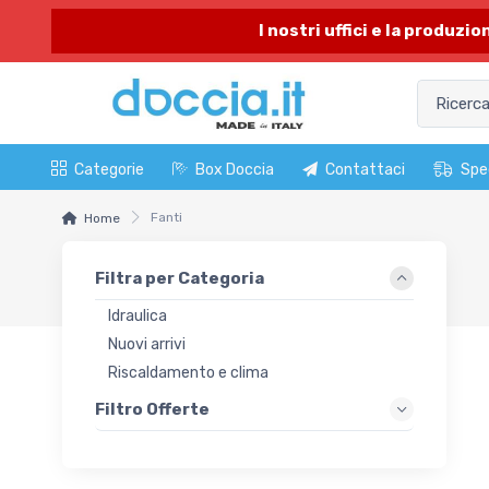
I nostri uffici e la produzi
Categorie
Box Doccia
Contattaci
Spe
Fanti
Home
Filtra per Categoria
Idraulica
Nuovi arrivi
Riscaldamento e clima
Filtro Offerte