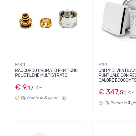
FANTI
FANTI
RACCORDO CROMATO PER TUBO
UNITA' DI VENTILA
POLIETILENE MULTISTRATO
PUNTUALE CON RE
CALORE ECOCOMF
€ 9,
17
/ nr
€ 347,
51
/ nr
Pronto in
3
giorni
Pronto in
3
gi