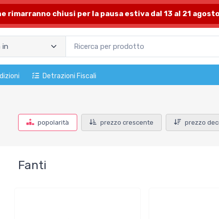
one rimarranno chiusi per la pausa estiva dal 13 al 21 agosto
dizioni
Detrazioni Fiscali
popolarità
prezzo crescente
prezzo dec
Fanti