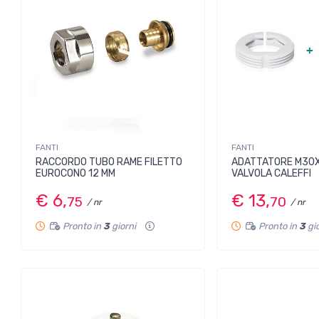
FANTI
FANTI
RACCORDO TUBO RAME FILETTO
ADATTATORE M30X
EUROCONO 12 MM
VALVOLA CALEFFI
€ 6,
€ 13,
75
70
/ nr
/ nr
Pronto in
3
giorni
Pronto in
3
gi