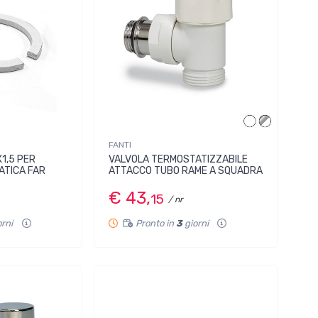
FANTI
1,5 PER
VALVOLA TERMOSTATIZZABILE
ATICA FAR
ATTACCO TUBO RAME A SQUADRA
€ 43,
15
/ nr
orni
Pronto in
3
giorni