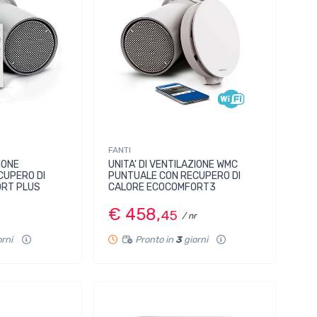
FANTI
ZIONE
UNITA' DI VENTILAZIONE WMC
CUPERO DI
PUNTUALE CON RECUPERO DI
ORT PLUS
CALORE ECOCOMFORT3
€ 458,
45
/ nr
orni
Pronto in
3
giorni