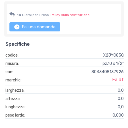
14
Giorni per il reso.
Policy sulla restituzione
Fai una domanda
Specifiche
codice:
X2JYC83Q
misura:
pz.10 x 1/2"
ean:
8033408137926
Faidf
marchio:
larghezza:
0,0
altezza:
0,0
lunghezza:
0,0
peso lordo:
0,000