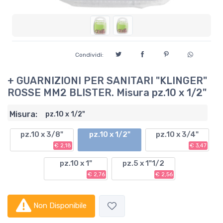
Condividi:
+ GUARNIZIONI PER SANITARI "KLINGER"
ROSSE MM2 BLISTER. Misura pz.10 x 1/2"
Misura:
pz.10 x 1/2"
pz.10 x 3/8"
pz.10 x 1/2"
pz.10 x 3/4"
€ 2,18
€ 3,47
pz.10 x 1"
pz.5 x 1"1/2
€ 2,76
€ 2,56
Non Disponibile