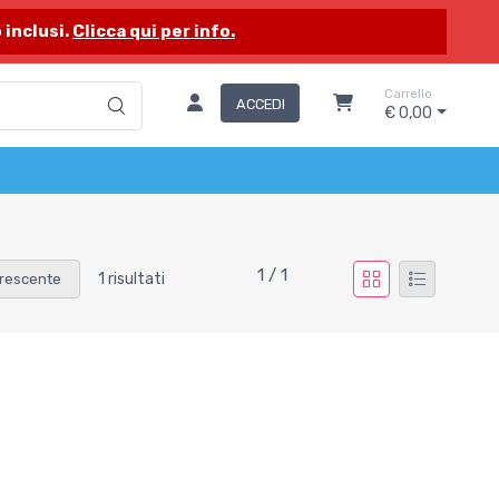
 inclusi.
Clicca qui per info.
Carrello
ACCEDI
€ 0,00
1 / 1
1 risultati
rescente