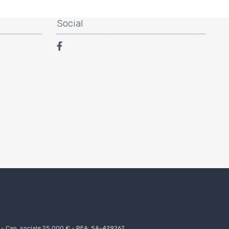
Social
0 - Cap. sociale 25.000 € - REA: SA-429267