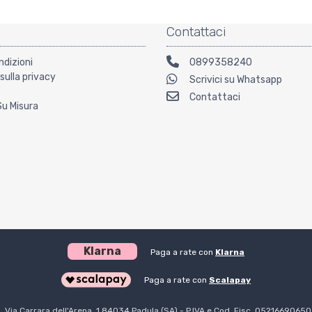
Contattaci
ndizioni
0899358240
sulla privacy
Scrivici su Whatsapp
Contattaci
Su Misura
Klarna
Paga a rate con
Klarna
Paga a rate con
Scalapay
l. Via Carrara dell'Arena, 1 84034 Padula (SA) - P.IVA e Cod. Fisc. 0521669065