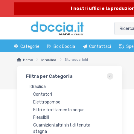
I nostri uffici e la produzi
Categorie
Box Doccia
Contattaci
Spe
Sturascarichi
Home
Idraulica
Filtra per Categoria
Idraulica
Contatori
Elettropompe
Filtri e trattamento acque
Flessibili
Guarnizioni,altri sist.di tenuta
stagna