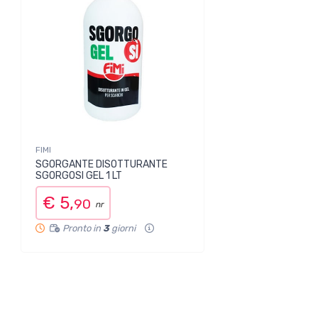
FIMI
SGORGANTE DISOTTURANTE
SGORGOSI GEL 1 LT
€ 5,
90
nr
Pronto in
3
giorni