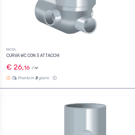
NICOL
CURVA WC CON 3 ATTACCHI
€ 26,
16
/ nr
Pronto in
3
giorni