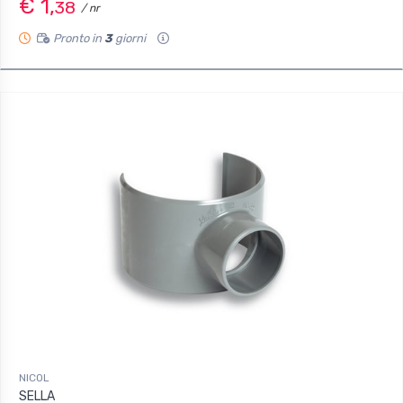
€ 1,
38
/ nr
Pronto in
3
giorni
NICOL
SELLA