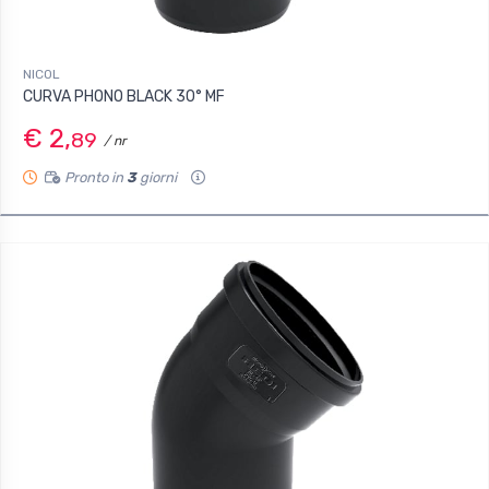
NICOL
CURVA PHONO BLACK 30° MF
€ 2,
89
/ nr
Pronto in
3
giorni