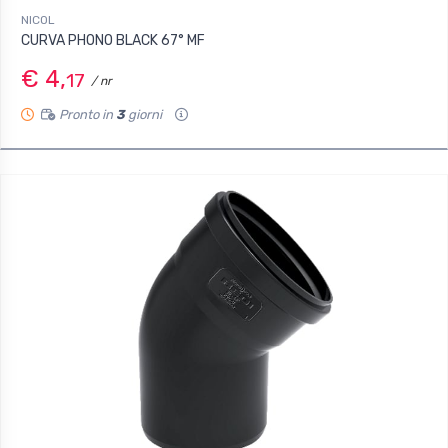
NICOL
CURVA PHONO BLACK 67° MF
€ 4,
17
/ nr
Pronto in
3
giorni