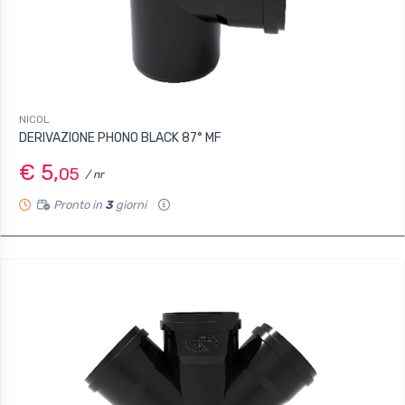
NICOL
DERIVAZIONE PHONO BLACK 87° MF
€ 5,
05
/ nr
Pronto in
3
giorni