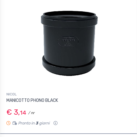
NICOL
MANICOTTO PHONO BLACK
€ 3,
14
/ nr
Pronto in
3
giorni