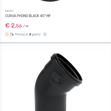
NICOL
CURVA PHONO BLACK 45° MF
€ 2,
56
/ nr
Pronto in
3
giorni