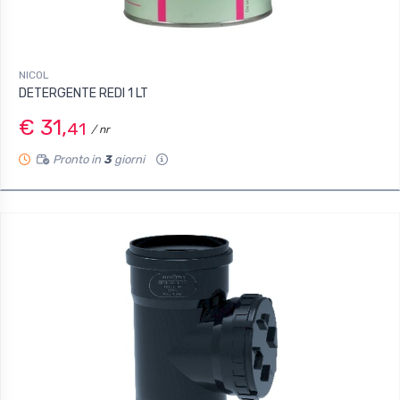
NICOL
DETERGENTE REDI 1 LT
€ 31,
41
/ nr
Pronto in
3
giorni