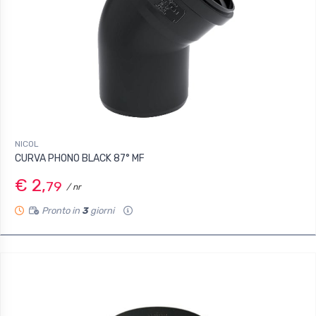
NICOL
CURVA PHONO BLACK 87° MF
€ 2,
79
/ nr
Pronto in
3
giorni