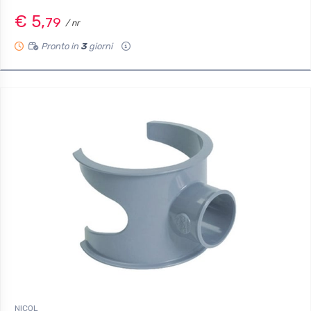
€ 5,
79
/ nr
Pronto in
3
giorni
NICOL