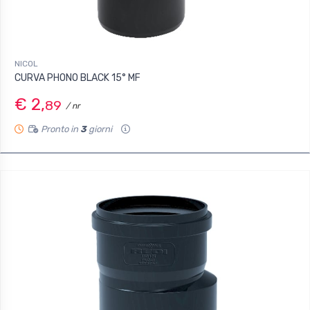
NICOL
CURVA PHONO BLACK 15° MF
€ 2,
89
/ nr
Pronto in
3
giorni