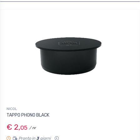
NICOL
TAPPO PHONO BLACK
€ 2,
05
/ nr
Pronto in
3
giorni