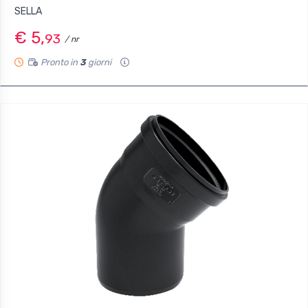
SELLA
€ 5,
93
/ nr
Pronto in
3
giorni