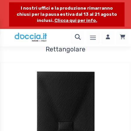
I nostri uffici e la produzione rimarranno
chiusi per la pausa estiva dal 13 al 21 agosto
inclusi.
Clicca qui per info.
1 / 1
Rettangolare