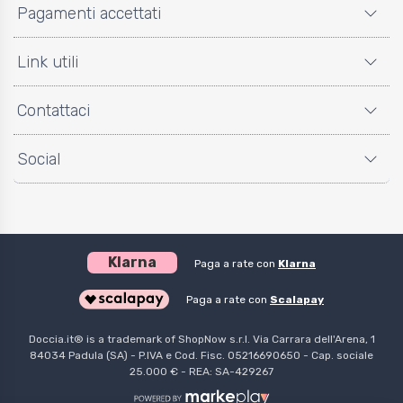
Pagamenti accettati
Link utili
Contattaci
Social
Klarna
Paga a rate con
Klarna
Paga a rate con
Scalapay
Doccia.it® is a trademark of ShopNow s.r.l. Via Carrara dell'Arena, 1
84034 Padula (SA) - P.IVA e Cod. Fisc. 05216690650 - Cap. sociale
25.000 € - REA: SA-429267