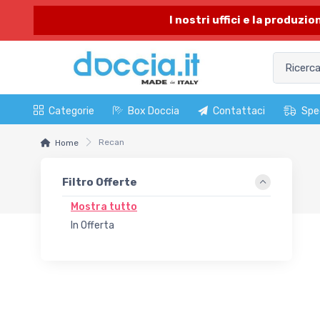
I nostri uffici e la produzi
Categorie
Box Doccia
Contattaci
Spe
Recan
Home
Filtro Offerte
Mostra tutto
In Offerta