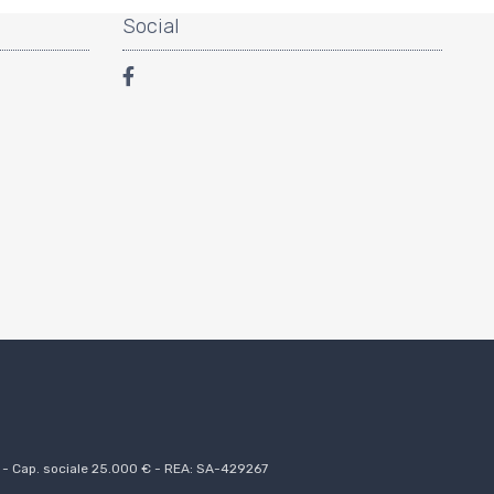
Social
0 - Cap. sociale 25.000 € - REA: SA-429267