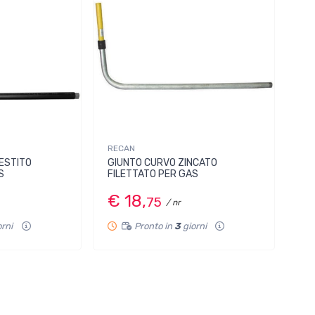
RECAN
ESTITO
GIUNTO CURVO ZINCATO
S
FILETTATO PER GAS
€ 18,
75
/ nr
orni
Pronto in
3
giorni