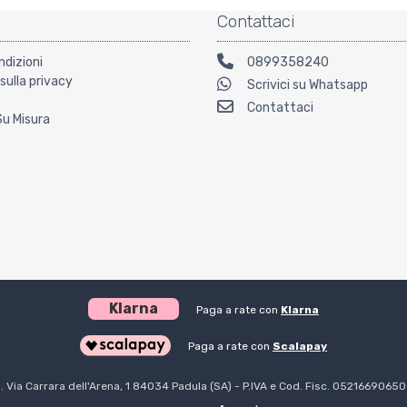
Contattaci
ndizioni
0899358240
sulla privacy
Scrivici su Whatsapp
Contattaci
Su Misura
Klarna
Paga a rate con
Klarna
Paga a rate con
Scalapay
l. Via Carrara dell'Arena, 1 84034 Padula (SA) - P.IVA e Cod. Fisc. 0521669065