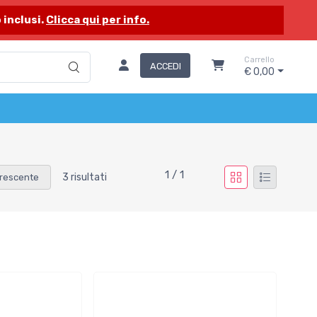
 inclusi.
Clicca qui per info.
Carrello
ACCEDI
€ 0,00
1 / 1
3 risultati
rescente