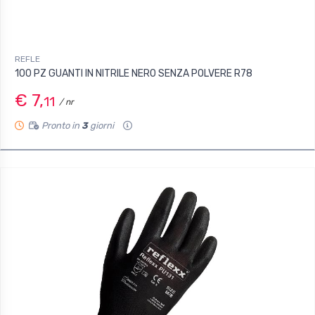
REFLE
100 PZ GUANTI IN NITRILE NERO SENZA POLVERE R78
€ 7,
11
/ nr
Pronto in
3
giorni