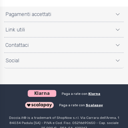
Pagamenti accettati
Link utili
Contattaci
Social
Klarna
Paga a rate con
Klarna
Paga a rate con
Scalapay
Doccia.it® is a trademark of ShopNow s.r.l. Via Carrara dell'Arena, 1
84034 Padula (SA) - P.IVA e Cod. Fisc. 05216690650 - Cap. sociale